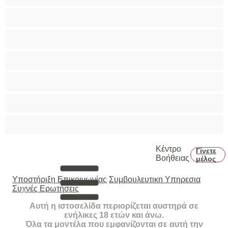
Πρωκτικό
Τεράστια Βυζιά
Τριχωτό μουνάκι
Φετίχ
Φοιτήτριες
Χυσίματα
Κέντρο
Γίνετε
Βοήθειας
μέλος
Υποστήριξη Επικοινωνίας
Συμβουλευτικη Υπηρεσια
Συχνές Ερωτήσεις
Αυτή η ιστοσελίδα περιορίζεται αυστηρά σε
ενήλικες 18 ετών και άνω.
Όλα τα μοντέλα που εμφανίζονται σε αυτή την