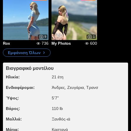
9
1
736
600
Rox
My Photos
Εμφάνιση Όλων
Βιογραφικό μοντέλου
Ηλικία:
21 έτη
Ενδιαφέρομαι:
Άνδρες, Zευγάρια, Τρανσ
Ύψος:
5'7"
Βάρος:
110 lb
Μαλλιά:
Ξανθός-ιά
Μάτια:
Καστανά