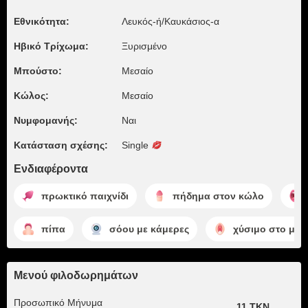
Εθνικότητα:
Λευκός-ή/Καυκάσιος-α
Ηβικό Τρίχωμα:
Ξυρισμένο
Μπούστο:
Μεσαίο
Κώλος:
Μεσαίο
Νυμφομανής:
Ναι
Κατάσταση σχέσης:
Single
Ενδιαφέροντα
πρωκτικό παιχνίδι
πήδημα στον κώλο
πίπα
σόου με κάμερες
χύσιμο στο μου
Μενού φιλοδωρημάτων
Προσωπικό Μήνυμα
11 TKN